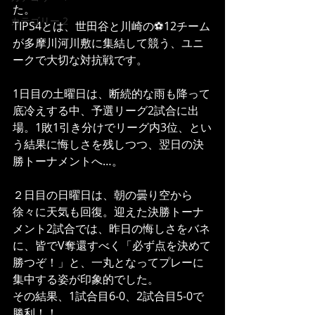
た。
カテゴリー 2
TIPS4とは、世田谷と川崎の⚽12チーム
が多摩川河川敷に集結して競う、ユニ
ークで大切な対抗戦です。
1日目の土曜日は、断続的な雨も降って
底冷えする中、予選リーグ2試合に出
場。1敗1引き分けでリーグ内3位、とい
う結果に悔しさを残しつつ、翌日の決
勝トーナメントへ…。
２日目の日曜日は、朝の曇り空から
徐々に天気も回復。迎えた決勝トーナ
メント2試合では、昨日の悔しさをバネ
に、皆でV奪還すべく「必ず点を決めて
勝つぞ！」と、一丸となってプレーに
集中する姿が印象的でした。
その結果、1試合目6-0、2試合目5-0で
勝利！！