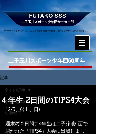
FUTAKO SSS
二子玉川スポーツ少年団サッカー部
chromeブラウザでページが正しく表示されない場合は、他のブラウザをご利用ください。
二子玉川スポーツ少年団50周年
記事
全ての記事
４年生 2日間のTIPS4大会
全ての記事
12/5、6(土、日)
活動報告
キッズスケジュール速報
週末の２日間、4年生は二子緑地C面で
開かれた「TIPS4」大会に出場しまし
カテゴリー 1