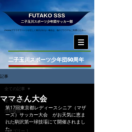
FUTAKO SSS
二子玉川スポーツ少年団サッカー部
chromeブラウザでページが正しく表示されない場合は、他のブラウザをご利用ください。
二子玉川スポーツ少年団50周年
記事
全ての記事
ママさん大会
全ての記事
第17回東京都レディースシニア（マザ
活動報告
ーズ）サッカー大会　がお天気に恵ま
キッズスケジュール速報
れた駒沢第一球技場にて開催されまし
た。
カテゴリー 1