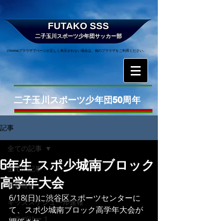
FUTAKO SSS
二子玉川スポーツ少年団サッカー部
chromeブラウザでページが正しく表示されない場合は、他のブラウザをご利用ください。
二子玉川スポーツ少年団50周年
記事
全ての記事
6年生 スポ少城南ブロック
全ての記事
高学年大会
活動報告
6/18(日)に渋谷区スポーツセンターに
キッズスケジュール速報
て、スポ少城南ブロック高学年大会が
カテゴリー 1