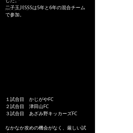
した。
二子玉川SSSは5年と6年の混合チーム
カテゴリー 2
で参加。
１試合目　かじがやFC
２試合目　津田山FC
３試合目　あざみ野キッカーズFC
なかなか攻めの機会がなく、厳しい試