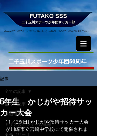
FUTAKO SSS
二子玉川スポーツ少年団サッカー部
chromeブラウザでページが正しく表示されない場合は、他のブラウザをご利用ください。
二子玉川スポーツ少年団50周年
記事
全ての記事
6年生 かじがや招待サッ
全ての記事
カー大会
活動報告
11／28(日) かじがや招待サッカー大会
キッズスケジュール速報
が川崎市立宮崎中学校にて開催されま
カテゴリー 1