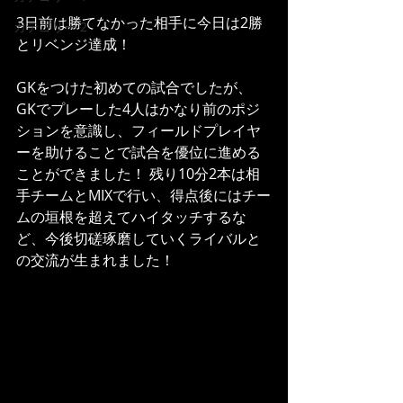
3日前は勝てなかった相手に今日は2勝
カテゴリー 2
とリベンジ達成！ 
GKをつけた初めての試合でしたが、 
GKでプレーした4人はかなり前のポジ
ションを意識し、フィールドプレイヤ
ーを助けることで試合を優位に進める
ことができました！ 残り10分2本は相
手チームとMIXで行い、得点後にはチー
ムの垣根を超えてハイタッチするな
ど、今後切磋琢磨していくライバルと
の交流が生まれました！