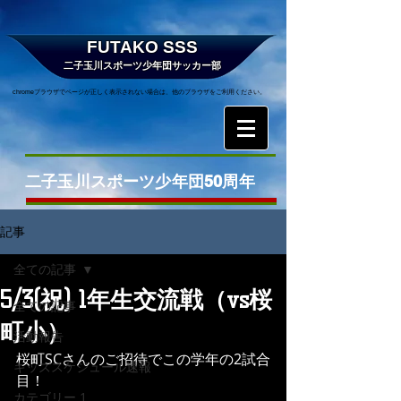
FUTAKO SSS
二子玉川スポーツ少年団サッカー部
chromeブラウザでページが正しく表示されない場合は、他のブラウザをご利用ください。
二子玉川スポーツ少年団50周年
記事
全ての記事
5/3(祝) 1年生交流戦（vs桜
全ての記事
町小）
活動報告
桜町SCさんのご招待でこの学年の2試合
キッズスケジュール速報
目！ 
カテゴリー 1