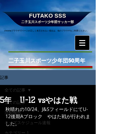
FUTAKO SSS
二子玉川スポーツ少年団サッカー部
chromeブラウザでページが正しく表示されない場合は、他のブラウザをご利用ください。
二子玉川スポーツ少年団50周年
記事
全ての記事
5年 U-12 vsやはた戦
全ての記事
秋晴れの10/24、J&SフィールドにてU-
活動報告
12後期Aブロック　やはた戦が行われま
キッズスケジュール速報
した。
カテゴリー 1