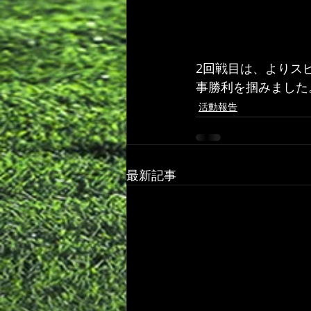
2回戦目は、よりス
事勝利を掴みました
活動報告
最新記事