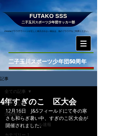
FUTAKO SSS
二子玉川スポーツ少年団サッカー部
chromeブラウザでページが正しく表示されない場合は、他のブラウザをご利用ください。
二子玉川スポーツ少年団50周年
記事
全ての記事
4年すぎのこ 区大会
全ての記事
12月16日　J&Sフィールドにて冬の寒
活動報告
さも和らぎ暑い中、すぎのこ区大会が
キッズスケジュール速報
開催されました。
カテゴリー 1