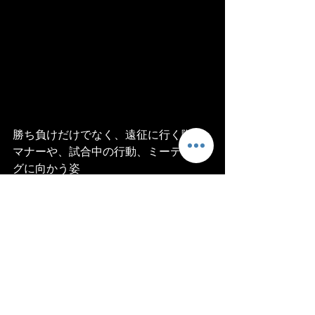
勝ち負けだけでなく、遠征に行く際の
マナーや、試合中の行動、ミーティン
グに向かう姿
勢など、たくさんのことを学ぶことが
できた1日となりました。
今後のますますの活躍を期待していま
す！
活動報告