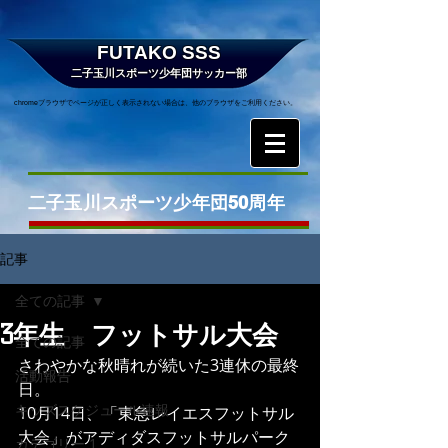
FUTAKO SSS
二子玉川スポーツ少年団サッカー部
chromeブラウザでページが正しく表示されない場合は、他のブラウザをご利用ください。
二子玉川スポーツ少年団50周年
記事
全ての記事
3年生 フットサル大会
全ての記事
さわやかな秋晴れが続いた3連休の最終
活動報告
日。
キッズスケジュール速報
10月14日、「東急レイエスフットサル
大会」がアディダスフットサルパーク
カテゴリー 1