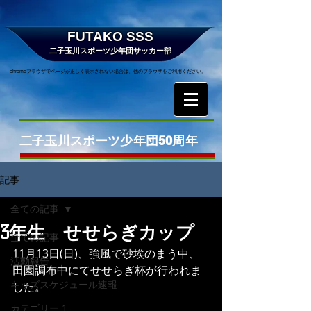
FUTAKO SSS
二子玉川スポーツ少年団サッカー部
chromeブラウザでページが正しく表示されない場合は、他のブラウザをご利用ください。
二子玉川スポーツ少年団50周年
記事
全ての記事
3年生 せせらぎカップ
全ての記事
11月13日(日)、強風で砂埃のまう中、
活動報告
田園調布中にてせせらぎ杯が行われま
キッズスケジュール速報
した。
カテゴリー 1