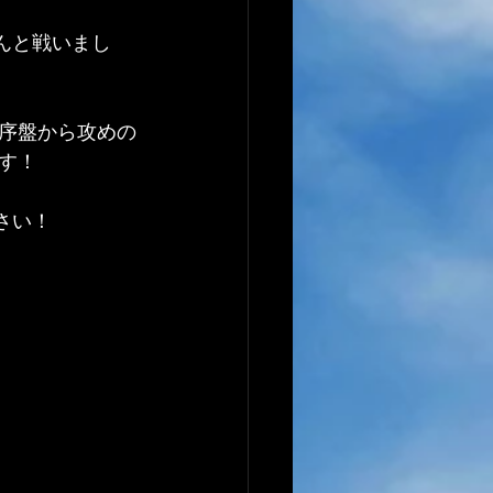
んと戦いまし
序盤から攻めの
です！
さい！