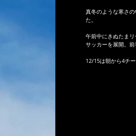
真冬のような寒さの
た。
午前中にきぬたまリ
サッカーを展開。前
12/15は朝から4