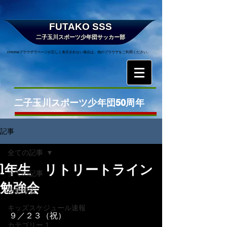
FUTAKO SSS
二子玉川スポーツ少年団サッカー部
chromeブラウザでページが正しく表示されない場合は、他のブラウザをご利用ください。
二子玉川スポーツ少年団50周年
記事
全ての記事
1年生 リトリートライン
全ての記事
勉強会
活動報告
キッズスケジュール速報
９／２３（祝）
カテゴリー 1