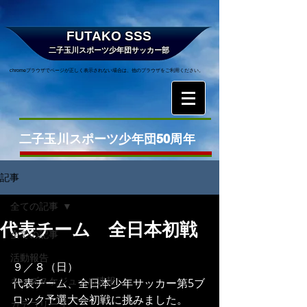
FUTAKO SSS
二子玉川スポーツ少年団サッカー部
chromeブラウザでページが正しく表示されない場合は、他のブラウザをご利用ください。
二子玉川スポーツ少年団50周年
記事
全ての記事
代表チーム 全日本初戦
全ての記事
活動報告
９／８（日）
キッズスケジュール速報
代表チーム、全日本少年サッカー第5ブ
ロック予選大会初戦に挑みました。
カテゴリー 1