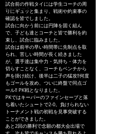
試合前の作戦タイには学生コーチの周
カテゴリー 2
りにギュッと集まり、戦術や約束事の
確認を皆でしました。
試合に向かう前には円陣を固く組ん
で、子ども達とコーチと皆で勝利を約
束し、試合に臨みました。
試合は前半の早い時間帯に先制点を取
られ、苦しい時間が長く続きました
が、選手達は集中力・気持ち・体力を
切らすことなく、コーチもベンチから
声を掛け続け、後半は二子の猛攻‼︎何度
もゴールを攻め、ついに終盤で同点ゴ
ール‼︎ PK戦となりました。
PKではキーパーのファインセーブと落
ち着いたシュートで2-0。負けられない
トーナメント戦の初戦を見事突破する
ことができました。
あと2回の勝利で念願の都大会出場で
す。次も皆でチャンスを勝ち取れるよ