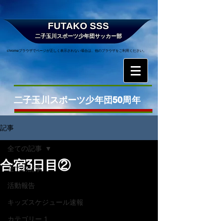
FUTAKO SSS
二子玉川スポーツ少年団サッカー部
chromeブラウザでページが正しく表示されない場合は、他のブラウザをご利用ください。
二子玉川スポーツ少年団50周年
記事
全ての記事
合宿3日目②
全ての記事
活動報告
キッズスケジュール速報
カテゴリー 1