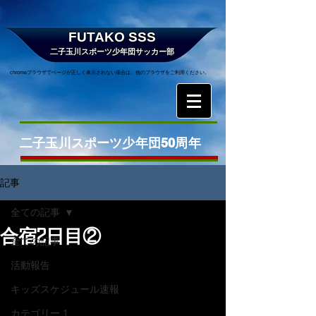
FUTAKO SSS
二子玉川スポーツ少年団サッカー部
chromeブラウザでページが正しく表示されない場合は、他のブラウザをご利用ください。
二子玉川スポーツ少年団50周年
記事
全ての記事
合宿2日目②
全ての記事
活動報告
キッズスケジュール速報
カテゴリー 1