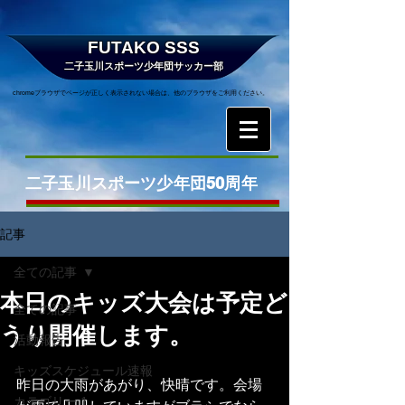
FUTAKO SSS
二子玉川スポーツ少年団サッカー部
chromeブラウザでページが正しく表示されない場合は、他のブラウザをご利用ください。
二子玉川スポーツ少年団50周年
記事
全ての記事
本日のキッズ大会は予定ど
全ての記事
うり開催します。
活動報告
キッズスケジュール速報
昨日の大雨があがり、快晴です。会場
カテゴリー 1