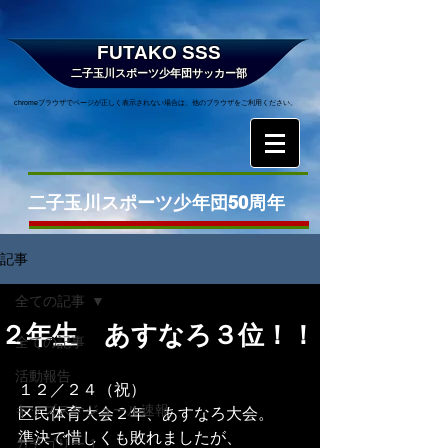
FUTAKO SSS
二子玉川スポーツ少年団サッカー部
chromeブラウザでページが正しく表示されない場合は、他のブラウザをご利用ください。
二子玉川スポーツ少年団50周年
記事
全ての記事
２年生 あすなろ３位！！
全ての記事
活動報告
１２／２４（祝）
キッズスケジュール速報
区民体育大会２年、あすなろ大会。
準決で惜しくも敗れましたが、
カテゴリー 1