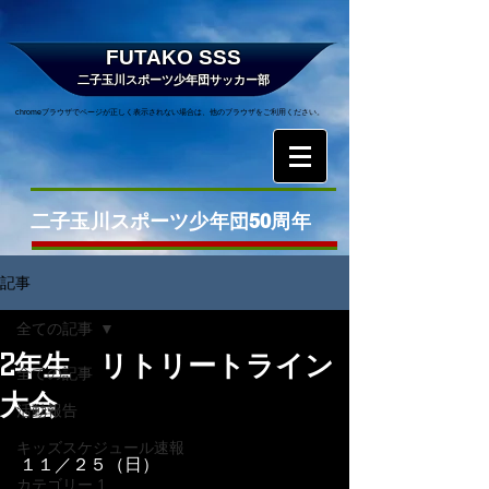
FUTAKO SSS
二子玉川スポーツ少年団サッカー部
chromeブラウザでページが正しく表示されない場合は、他のブラウザをご利用ください。
二子玉川スポーツ少年団50周年
記事
全ての記事
2年生 リトリートライン
全ての記事
大会
活動報告
キッズスケジュール速報
１１／２５（日）
カテゴリー 1