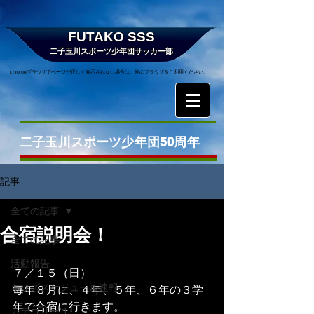
FUTAKO SSS
二子玉川スポーツ少年団サッカー部
chromeブラウザでページが正しく表示されない場合は、他のブラウザをご利用ください。
二子玉川スポーツ少年団50周年
記事
全ての記事
合宿説明会！
全ての記事
活動報告
７／１５（日）
キッズスケジュール速報
毎年８月に、４年、５年、６年の３学
年で合宿に行きます。
カテゴリー 1