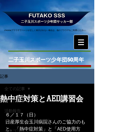
FUTAKO SSS
二子玉川スポーツ少年団サッカー部
chromeブラウザでページが正しく表示されない場合は、他のブラウザをご利用ください。
二子玉川スポーツ少年団50周年
記事
全ての記事
熱中症対策とAED講習会
全ての記事
活動報告
６／１７（日）
キッズスケジュール速報
日産厚生会玉川病院さんのご協力のも
と、「熱中症対策」と「AED使用方
カテゴリー 1