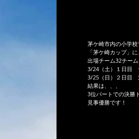
茅ケ崎市内の小学校
「茅ケ崎カップ」に
出場チーム32チー
3/24（土）１日目
3/25（日）２日目
結果は、、、
3位パートでの決勝
見事優勝です！