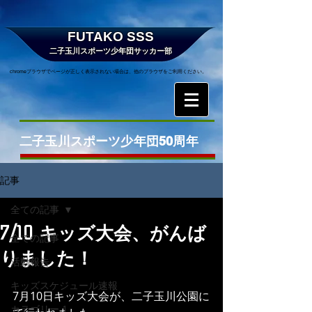
FUTAKO SSS
二子玉川スポーツ少年団サッカー部
chromeブラウザでページが正しく表示されない場合は、他のブラウザをご利用ください。
二子玉川スポーツ少年団50周年
記事
全ての記事
7/10 キッズ大会、がんば
全ての記事
りました！
活動報告
キッズスケジュール速報
7月10日キッズ大会が、二子玉川公園に
カテゴリー 1