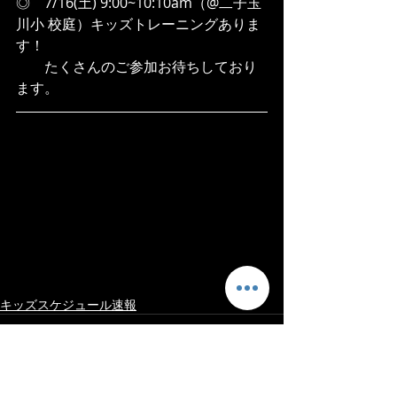
◎　7/16(土) 9:00~10:10am（@二子玉
川小 校庭）キッズトレーニングありま
す！　
　　たくさんのご参加お待ちしており
ます。​
キッズスケジュール速報
最新記事
すべて表示