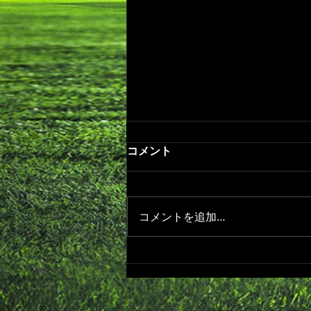
次回のキッズトレーニングは
コメント
7/12(日)開催予定です。
【日時・場所】 7/12(日)
8:30〜9:30 *受付開始： 8:20～
コメントを追加…
二子玉川小学校校庭 Map：
https://maps.app.goo.gl/bMNnj
2ZWpSk1mqu29 ※トレーニング
年間スケジュール 【持ち物】
水筒(多めに)、汗ふきタオル、運
動しやすい服装 *ボールは用意し