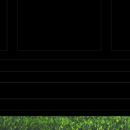
キッ
す
６／
ドに
８：
９：
知ら
2026年度 4月 新1年生向け体
が異
験練習会のお知らせ⚽
★