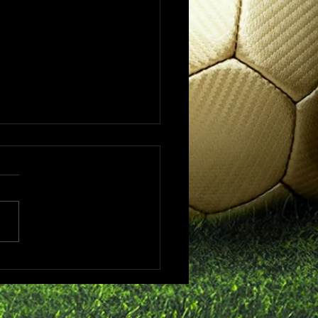
ズトレーニング再開しま
１２(土) 旧玉川高校グラウン
て再開します！ 【受付】
４５ 【トレーニング】
００～１０：３０ ★以前お
せしておりました日程と会場
なりますのでご注意ください