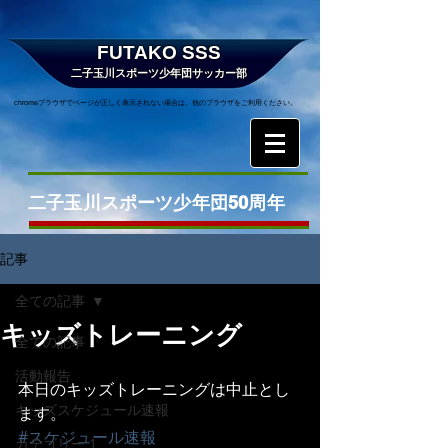
FUTAKO SSS
二子玉川スポーツ少年団サッカー部
chromeブラウザでページが正しく表示されない場合は、他のブラウザをご利用ください。
二子玉川スポーツ少年団50周年
記事
全ての記事
キッズトレーニング
全ての記事
活動報告
本日のキッズトレーニングは中止とし
キッズスケジュール速報
ます。
#スケジュール速報
カテゴリー 1