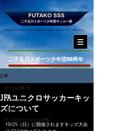
FUTAKO SSS
二子玉川スポーツ少年団サッカー部
chromeブラウザでページが正しく表示されない場合は、他のブラウザをご利用ください。
二子玉川スポーツ少年団50周年
記事
全ての記事
JFAユニクロサッカーキッ
全ての記事
ズについて
活動報告
キッズスケジュール速報
10/25（日）に開催されますキッズ大会
カテゴリー 1