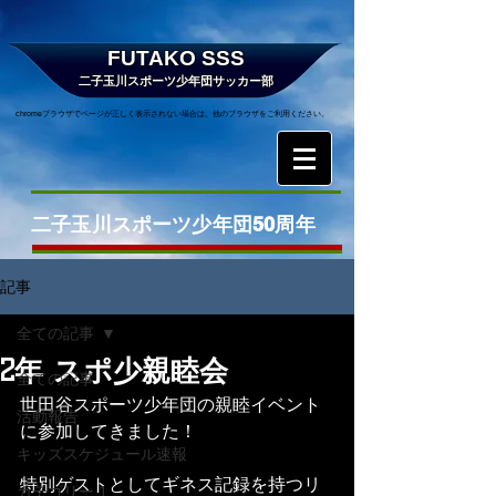
FUTAKO SSS
二子玉川スポーツ少年団サッカー部
chromeブラウザでページが正しく表示されない場合は、他のブラウザをご利用ください。
二子玉川スポーツ少年団50周年
記事
全ての記事
2年 スポ少親睦会
全ての記事
世田谷スポーツ少年団の親睦イベント
活動報告
に参加してきました！
キッズスケジュール速報
特別ゲストとしてギネス記録を持つリ
カテゴリー 1