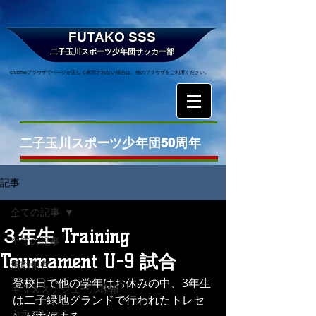
FUTAKO SSS
二子玉川スポーツ少年団サッカー部
chromeブラウザでページが正しく表示されない場合は、他のブラウザをご利用ください。
二子玉川スポーツ少年団50周年
記事
全ての記事
３年生 Training
全ての記事
Tournament U-9 試合
活動報告
登校日で他の学年はお休みの中、3年生
キッズスケジュール速報
は二子緑地グランドで行われたトレセ
カテゴリー 1