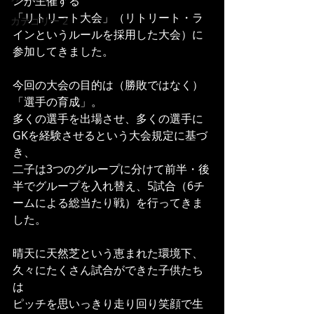
ンが主催する
「リトリート大会」（リトリート・ラ
カテゴリー 2
インというルールを採用した大会）に
参加してきました。
今回の大会の目的は（勝敗ではなく）
「選手の育成」。
多くの選手を出場させ、多くの選手に
GKを経験させるという大会規定に基づ
き、
二子は3つのグループに分けて前半・後
半でグループを入れ替え、5試合（6チ
ームによる総当たり戦）を行ってきま
した。
晴天に天然芝という恵まれた環境下、
久々にたくさん試合ができた子供たち
は
ピッチを思いっきり走り回り笑顔で生