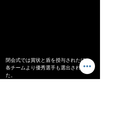
閉会式では賞状と盾を授与されたほか
各チームより優秀選手も選出されまし
た。
天候に恵まれ季節のわりに暖かく充実
した大会になった様です。