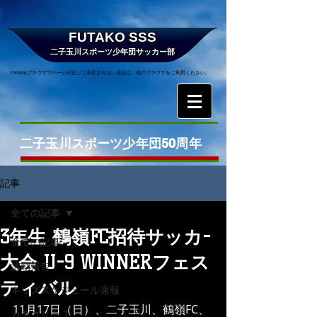
FUTAKO SSS
二子玉川スポーツ少年団サッカー部
chromeブラウザでページが正しく表示されない場合は、他のブラウザをご利用ください。
二子玉川スポーツ少年団50周年
記事
全ての記事
3年生 鶴嶺FC招待サッカ-
全ての記事
大会 U-9 WINNERフェス
活動報告
ティバル
キッズスケジュール速報
11月17日（日）、二子玉川、鶴嶺FC、
カテゴリー 1