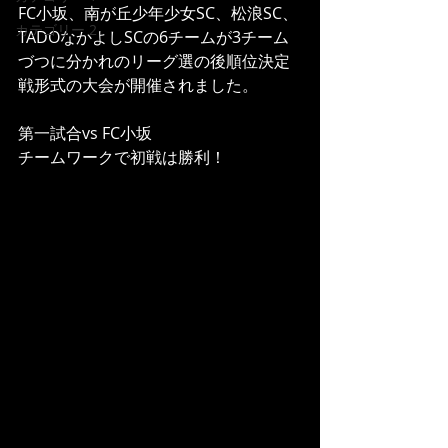
FC小坂、南が丘少年少女SC、松浪SC、
カテゴリー 2
TADOなかよしSCの6チームが3チーム
づつに分かれのリーグ選の後順位決定
戦形式の大会が開催されました。
第一試合vs FC小坂
チームワークで初戦は勝利！