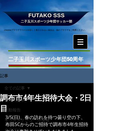
FUTAKO SSS
二子玉川スポーツ少年団サッカー部
chromeブラウザでページが正しく表示されない場合は、他のブラウザをご利用ください。
二子玉川スポーツ少年団50周年
記事
全ての記事
調布市4年生招待大会・2日
全ての記事
目
活動報告
3/5(日)、春の訪れを待つ曇り空の下、
キッズスケジュール速報
布田SCからのご招待で調布市4年生招待
カテゴリー 1