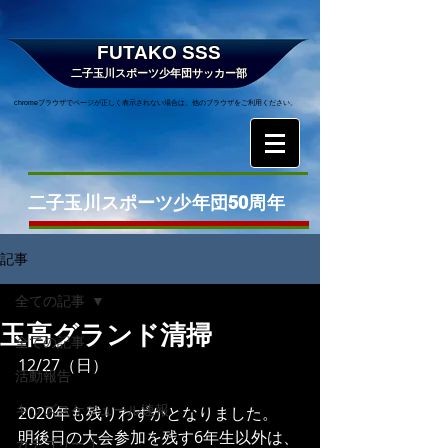
FUTAKO SSS
二子玉川スポーツ少年団サッカー部
chromeブラウザでページが正しく表示されない場合は、他のブラウザをご利用ください。
二子玉川スポーツ少年団50周年
記事
全ての記事
玉高グランド清掃
全ての記事
12/27（日）
活動報告
キッズスケジュール速報
2020年も残りわずかとなりました。
明後日の大会参加を残す6年生以外は、
カテゴリー 1