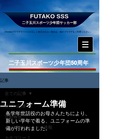
FUTAKO SSS
二子玉川スポーツ少年団サッカー部
chromeブラウザでページが正しく表示されない場合は、他のブラウザをご利用ください。
二子玉川スポーツ少年団50周年
記事
全ての記事
ユニフォーム準備
全ての記事
各学年世話役のお母さんたちにより、
活動報告
新しい学年で着る、ユニフォームの準
キッズスケジュール速報
備が行われました。
カテゴリー 1