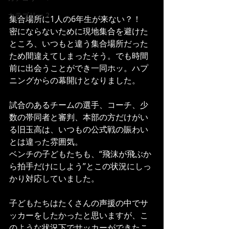
カテゴリー 2
集合場所に1人の6年生が来ない？！
密にならないために現地集合を避けた
ところ、いつもと違う集合場所だった
ため間違えてしまったそう。でも時間
前に出会うことができ一同ホッ。ハプ
ニングからの幕開けとなりました。
試合のあるチームの選手、コーチ、少
数の帯同者と審判、本部の方だけがい
る旧玉高は、いつもの公式戦の賑わい
とは違った雰囲気。
ベンチの子どもたちも、“飛沫が飛ぶか
ら拍手だけにしよう”とこの状況にしっ
かり対応していました。
子どもたちはたくさんの声援の中でサ
ッカーをしたかったと思いますが、こ
のような状況下でサッカーができたこ