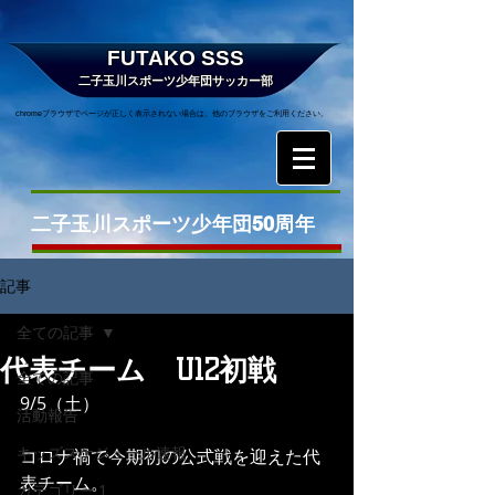
FUTAKO SSS
二子玉川スポーツ少年団サッカー部
chromeブラウザでページが正しく表示されない場合は、他のブラウザをご利用ください。
二子玉川スポーツ少年団50周年
記事
全ての記事
代表チーム U12初戦
全ての記事
9/5（土）
活動報告
キッズスケジュール速報
コロナ禍で今期初の公式戦を迎えた代
表チーム。
カテゴリー 1