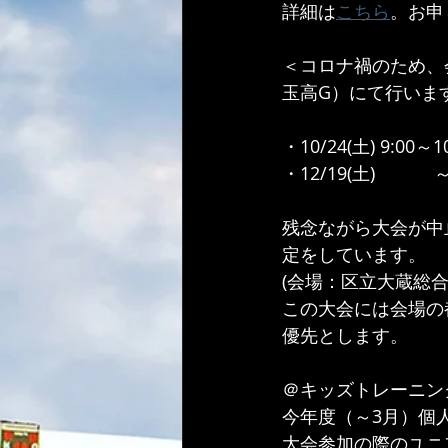
詳細は
こちら
。お申
＜コロナ禍のため、
玉高G）にて行いま
・10/24(土) 9:00～1
・12/19(土) 　　
残念ながら大会が中
定をしています。
(会場：区立大蔵総合
この大会には会場の
優先とします。
＠キッズトレーニング
今年度（～3月）個人
大会参加の際のユニ