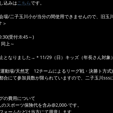
し込みは
こちら
です。
会場/二子玉川小が当分の間使用できませんので、旧玉
す＞
0:30(受付:8:45～)
　～同上～
止となりました→＊11/29（日）キッズ（年長さん対象
運動場/天然芝　12チームによるリーグ戦・決勝ト方式)
都合にて参加員数が限られていますので、二子玉川sss
の費用について   　
のスポーツ保険代を含み@2,000-です。
フォームなどは当方にて用意します。